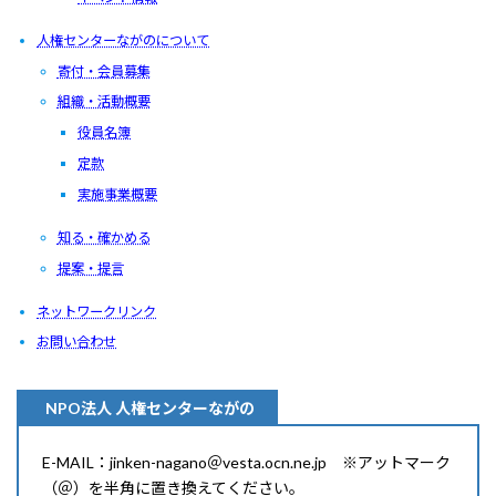
人権センターながのについて
寄付・会員募集
組織・活動概要
役員名簿
定款
実施事業概要
知る・確かめる
提案・提言
ネットワークリンク
お問い合わせ
NPO法人 人権センターながの
E-MAIL：jinken-nagano＠vesta.ocn.ne.jp ※アットマーク
（＠）を半角に置き換えてください。