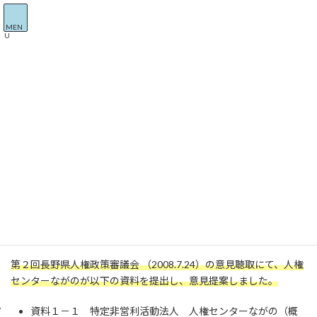
コ
ナ
NPO法人 人権センターながの
ン
ビ
MEN
テ
ゲ
U
ン
ー
ツ
シ
知る・確かめる
へ
ョ
ス
ン
キ
に
ッ
移
NPO法人 人権センターながの
知る・確かめる
プ
動
長野県人権策審議会で人権センターながのが意見提案
長野県人権策審議会で人権セン
ターながのが意見提案
最
2008年7月24日
2024年5月30日
npojkngn
終
更
第２回長野県人権政策審議会 （2008.7.24）の意見聴取にて、人権
新
センターながのが以下の資料を提出し、意見提案しました。
日
時
:
資料１－１ 特定非営利活動法人 人権センターながの（概