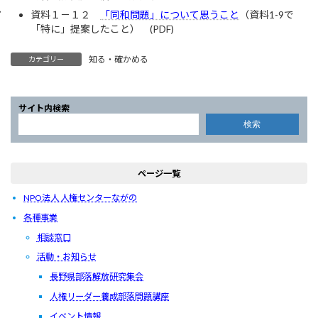
資料１－１２
「同和問題」について思うこと
（資料1-9で
「特に」提案したこと） (PDF)
知る・確かめる
カテゴリー
サイト内検索
検索
ページ一覧
NPO法人 人権センターながの
各種事業
相談窓口
活動・お知らせ
長野県部落解放研究集会
人権リーダー養成部落問題講座
イベント情報