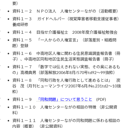
要）
資料１－２ ＮＰＯ法人 人権センターながの（活動概要）
資料１－３ ガイドヘルパー（視覚障害者移動支援従事者）
養成研修
資料１－４ 目指せ介護福祉士 2008年度介護福祉勉強会
資料１－５ 「一人からの人権宣言」（部落差別・結婚問
題）登録
資料１－６ 中高地区人権に関わる住民意識調査報告書（冊
子）、中高地区同和地区住民生活実態調査報告書（冊子）
資料１－７ 「数字では伝えきれない実態、その奥にあるも
の」高橋典男（部落解放2006年8月/570号td92～99抜粋）
資料１－８ 「同和行政を人権行政として進めるとは」 炭
谷 茂（月刊ヒューマンライツ2007年6月/No.231td2～10抜
粋）
資料１－９
「同和問題」について思うこと
(PDF)
資料１－１０ 人権センターながの相談の特徴 （非公開資
料）
資料１－１１ 人権センターながの同和問題に係わる相談の
内容（概要） （非公開資料）