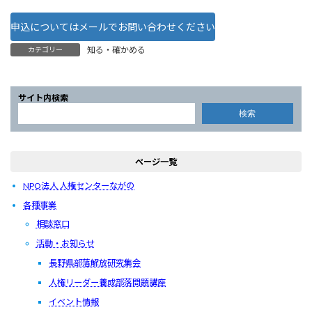
申込についてはメールでお問い合わせください
知る・確かめる
カテゴリー
サイト内検索
検索
ページ一覧
NPO法人 人権センターながの
各種事業
相談窓口
活動・お知らせ
長野県部落解放研究集会
人権リーダー養成部落問題講座
イベント情報