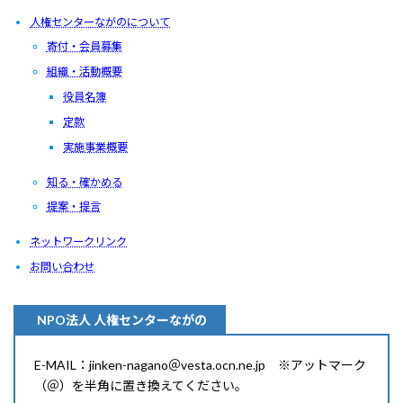
人権センターながのについて
寄付・会員募集
組織・活動概要
役員名簿
定款
実施事業概要
知る・確かめる
提案・提言
ネットワークリンク
お問い合わせ
NPO法人 人権センターながの
E-MAIL：jinken-nagano＠vesta.ocn.ne.jp ※アットマーク
（＠）を半角に置き換えてください。