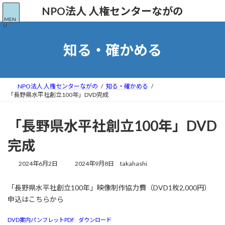
コ
ナ
NPO法人 人権センターながの
ン
ビ
MEN
テ
ゲ
U
ン
ー
ツ
シ
知る・確かめる
へ
ョ
ス
ン
キ
に
ッ
移
NPO法人 人権センターながの
知る・確かめる
プ
動
「長野県水平社創立100年」DVD完成
「長野県水平社創立100年」DVD
完成
最
2024年6月2日
2024年9月8日
takahashi
終
更
「長野県水平社創立100年」映像制作協力費（DVD1枚2,000円）
新
申込はこちらから
日
時
:
DVD案内パンフレットPDF
ダウンロード