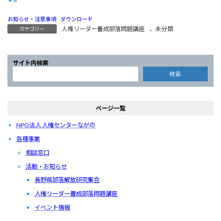
お知らせ・注意事項
ダウンロード
人権リーダー養成部落問題講座
、
未分類
カテゴリー
サイト内検索
検索
ページ一覧
NPO法人 人権センターながの
各種事業
相談窓口
活動・お知らせ
長野県部落解放研究集会
人権リーダー養成部落問題講座
イベント情報