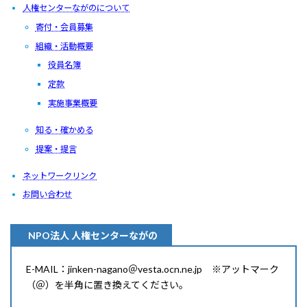
人権センターながのについて
寄付・会員募集
組織・活動概要
役員名簿
定款
実施事業概要
知る・確かめる
提案・提言
ネットワークリンク
お問い合わせ
NPO法人 人権センターながの
E-MAIL：jinken-nagano＠vesta.ocn.ne.jp ※アットマーク
（＠）を半角に置き換えてください。