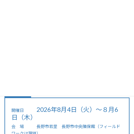
「部落問題とはどんな問題」と聞かれてあなたはどう答えます
か。
「差別のない社会」とはどんな社会なのでしょうか。
この講座は、日本特有の部落問題、これだけは知っておきたい基
礎知識を学習し、リ―ダ―を養成するために開催します。
全ては『知る』ことからはじまります。そして『わかる』こと、
実践し拡げていくことです。
そのキー ワードは『関係性・創る』です。
21世紀は人権の時代です。改めて部落問題を学んでみませんか。
是非ご参加ください。
案 内
2026年8月4日（火）～８月6
開催日
日（木）
会 場 長野市若里 長野市中央隣保館（フィールド
ワークは現地）